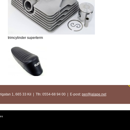
trimcylinder superterm
igatan 1, 665 33 Kil | Tfn: 0554-68 94 00 | E-post:
per@jalape.net
es